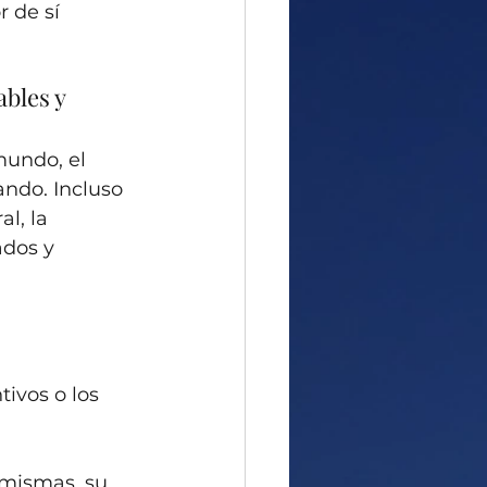
 de sí 
bles y 
mundo, el 
ando. Incluso 
l, la 
dos y 
ivos o los 
 mismas, su 