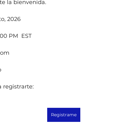
te la bienvenida.
to, 2026
1:00 PM  EST
Zoom
o
 registrarte:
Registrame