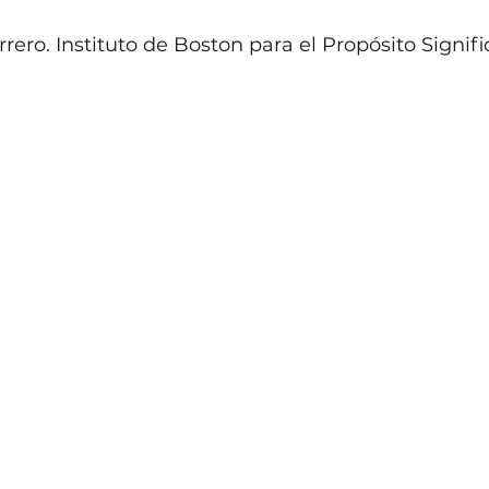
5 stars.
truth
integrity
meaningful
Winning
Meanin
rero. Instituto de Boston para el Propósito Signifi
tion
meaning
intimacy
meaning construct