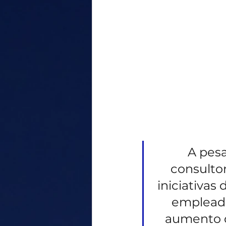
A pesa
consultor
iniciativas
empleado
aumento d