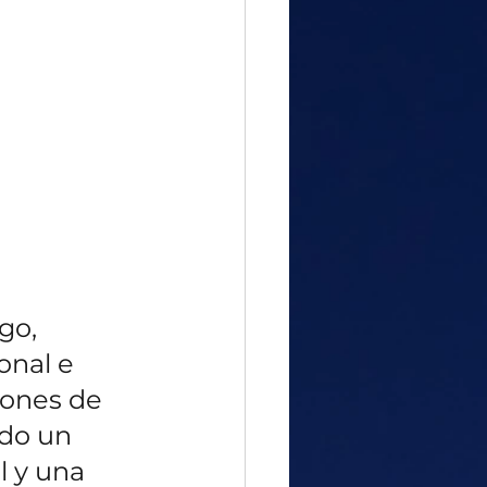
go, 
onal e 
lones de 
do un 
 y una 