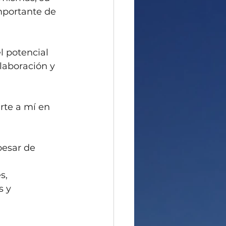
mportante de 
l potencial 
laboración y 
rte a mí en 
pesar de 
s,
s y 