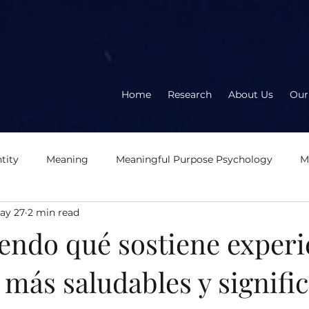
Home
Research
About Us
Our
tity
Meaning
Meaningful Purpose Psychology
M
ay 27
2 min read
About the book
About the author
Meaningful
E
endo qué sostiene experi
 más saludables y signific
eration
Logotherapy
OD2.0
Second Wave Organ