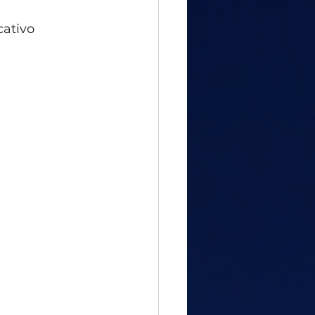
gful Path
attitude
cativo